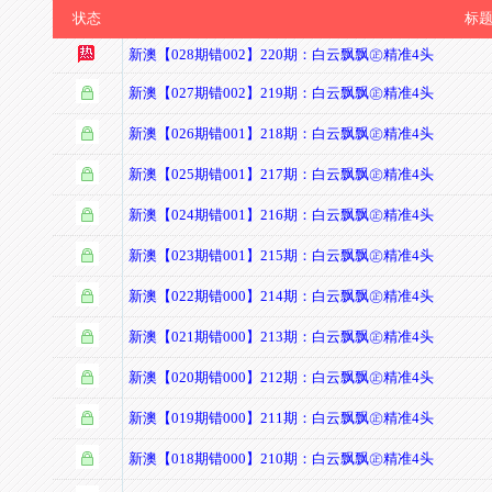
状态
标
新澳【028期错002】220期：白云飘飘㊣精准4头
新澳【027期错002】219期：白云飘飘㊣精准4头
新澳【026期错001】218期：白云飘飘㊣精准4头
新澳【025期错001】217期：白云飘飘㊣精准4头
新澳【024期错001】216期：白云飘飘㊣精准4头
新澳【023期错001】215期：白云飘飘㊣精准4头
新澳【022期错000】214期：白云飘飘㊣精准4头
新澳【021期错000】213期：白云飘飘㊣精准4头
新澳【020期错000】212期：白云飘飘㊣精准4头
新澳【019期错000】211期：白云飘飘㊣精准4头
新澳【018期错000】210期：白云飘飘㊣精准4头