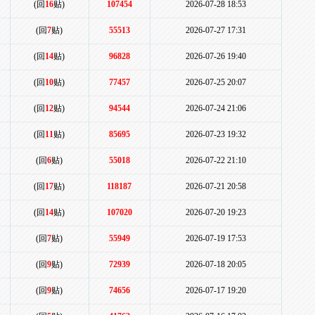
(回
16
贴)
107454
2026-07-28 18:53
(回
7
贴)
55513
2026-07-27 17:31
(回
14
贴)
96828
2026-07-26 19:40
(回
10
贴)
77457
2026-07-25 20:07
(回
12
贴)
94544
2026-07-24 21:06
(回
11
贴)
85695
2026-07-23 19:32
(回
6
贴)
55018
2026-07-22 21:10
(回
17
贴)
118187
2026-07-21 20:58
(回
14
贴)
107020
2026-07-20 19:23
(回
7
贴)
55949
2026-07-19 17:53
(回
9
贴)
72939
2026-07-18 20:05
(回
9
贴)
74656
2026-07-17 19:20