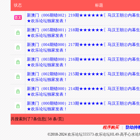
状态
标题
新澳门（006期错002）219期★★★★★★〖马汉王朝㊣内幕
★欢乐论坛独家发表！
新澳门（005期错001）218期★★★★★★〖马汉王朝㊣内幕
★欢乐论坛独家发表！
新澳门（004期错000）217期★★★★★★〖马汉王朝㊣内幕
★欢乐论坛独家发表！
新澳门（003期错000）216期★★★★★★〖马汉王朝㊣内幕
★欢乐论坛独家发表！
新澳门（002期错000）215期★★★★★★〖马汉王朝㊣内幕
★欢乐论坛独家发表！
新澳门（001期错000）214期★★★★★★〖马汉王朝㊣内幕
★欢乐论坛独家发表！
新澳门（000期错000）213期★★★★★★〖马汉王朝㊣内幕
★欢乐论坛独家发表！
共搜索到了7条信息[ 58 条/页]
程序购买
防劫持
|
©2018-2024
欢乐论坛555573-欢乐论坛HL49-高手心