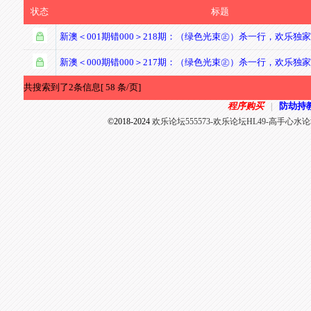
状态
标题
新澳＜001期错000＞218期：（绿色光束㊣）杀一行，欢乐独
新澳＜000期错000＞217期：（绿色光束㊣）杀一行，欢乐独
共搜索到了2条信息[ 58 条/页]
程序购买
防劫持
|
©2018-2024
欢乐论坛555573-欢乐论坛HL49-高手