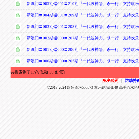
新澳门〓005期错001〓210期『一代波神㊣』杀一行，支持欢
新澳门〓004期错001〓209期『一代波神㊣』杀一行，支持欢
新澳门〓003期错001〓208期『一代波神㊣』杀一行，支持欢
新澳门〓002期错000〓207期『一代波神㊣』杀一行，支持欢
新澳门〓001期错000〓206期『一代波神㊣』杀一行，支持欢
新澳门〓000期错000〓205期『一代波神㊣』杀一行，支持欢
共搜索到了17条信息[ 58 条/页]
程序购买
防劫持
|
©2018-2024
欢乐论坛555573-欢乐论坛HL49-高手心