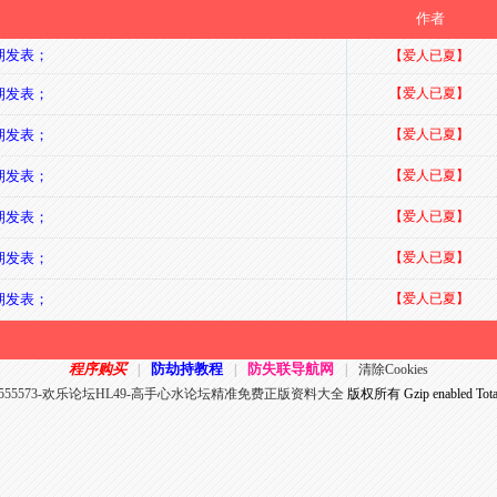
题
作者
期发表；
【爱人已夏】
期发表；
【爱人已夏】
期发表；
【爱人已夏】
期发表；
【爱人已夏】
期发表；
【爱人已夏】
期发表；
【爱人已夏】
期发表；
【爱人已夏】
程序购买
防劫持教程
防失联导航网
|
|
|
清除Cookies
555573-欢乐论坛HL49-高手心水论坛精准免费正版资料大全
版权所有 Gzip enabled
Tot