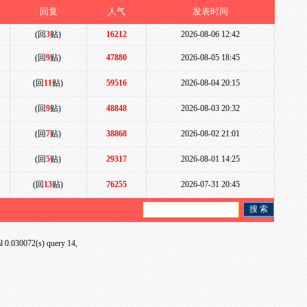
回复
人气
发表时间
(回
3
贴)
16212
2026-08-06 12:42
(回
9
贴)
47880
2026-08-05 18:45
(回
11
贴)
59516
2026-08-04 20:15
(回
9
贴)
48848
2026-08-03 20:32
(回
7
贴)
38868
2026-08-02 21:01
(回
5
贴)
29317
2026-08-01 14:25
(回
13
贴)
76255
2026-07-31 20:45
al 0.030072(s) query 14,