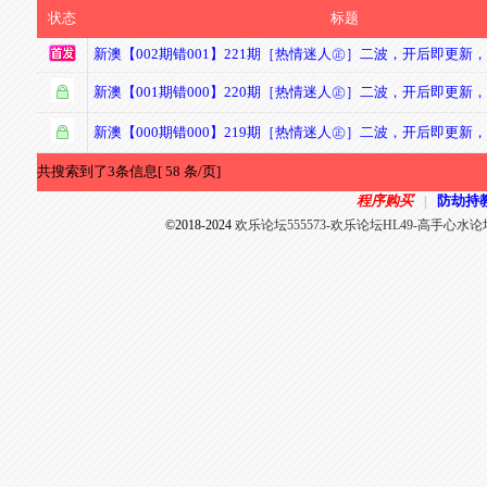
状态
标题
新澳【002期错001】221期［热情迷人㊣］二波，开后即更新
新澳【001期错000】220期［热情迷人㊣］二波，开后即更新
新澳【000期错000】219期［热情迷人㊣］二波，开后即更新
共搜索到了3条信息[ 58 条/页]
程序购买
防劫持
|
©2018-2024
欢乐论坛555573-欢乐论坛HL49-高手心