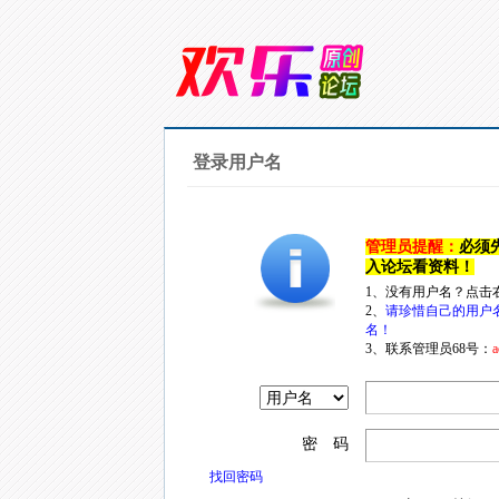
登录用户名
管理员提醒：
必须
入论坛看资料！
1、没有用户名？点击
2、
请珍惜自己的用户
名！
3、联系管理员68号：
a
密 码
找回密码