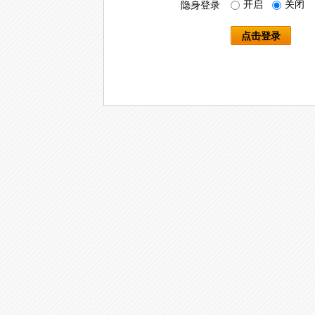
开启
关闭
隐身登录
点击登录