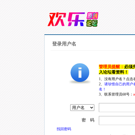
登录用户名
管理员提醒：
必须
入论坛看资料！
1、没有用户名？点击
2、
请珍惜自己的用户
名！
3、联系管理员68号：
a
密 码
找回密码